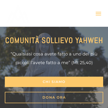
Salta
al
Tog
contenuto
Nav
HOME
COMUNITÀ SOLLIEVO YAHWEH
CHI SIAMO
“Qualsiasi cosa avete fatto a uno dei più
piccoli l’avete fatto a me” (Mt 25,40)
COSA FACCIAMO
PREGA
CHI SIAMO
DONA ORA
DONA ORA