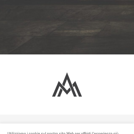
© Copyright 2010 - 2026 | Comunità Sollievo Yahweh - C.F. 92189070284
Utilizziamo i cookie sul nostro sito Web per offrirti l'esperienza più