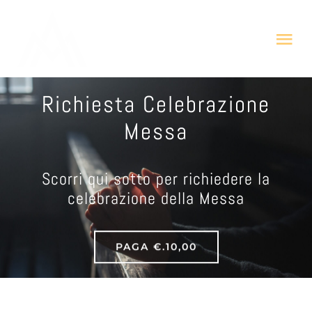
Salta
al
Tog
contenuto
Nav
HOME
Richiesta Celebrazione
Messa
CHI SIAMO
Scorri qui sotto per richiedere la
COSA FACCIAMO
celebrazione della Messa
PREGA
PAGA €.10,00
DONA ORA