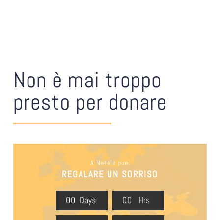
Non è mai troppo
presto per donare
A Natale puoi
REGALARE UN SORRISO
0
0
Days
0
0
Hrs