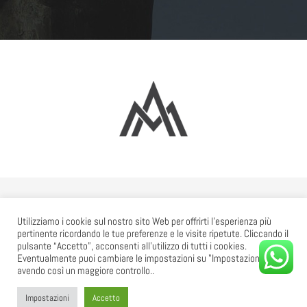
© Copyright 2010 - 2026 | Comunità Sollievo Yahweh - C.F. 92189070284
Utilizziamo i cookie sul nostro sito Web per offrirti l'esperienza più
pertinente ricordando le tue preferenze e le visite ripetute. Cliccando il
| All Rights Reserved | Siti così belli e professionali possono uscire solo da
pulsante “Accetto”, acconsenti all'utilizzo di tutti i cookies.
Eventualmente puoi cambiare le impostazioni su "Impostazioni"
Juri Web Design
avendo così un maggiore controllo..
Impostazioni
Accetto